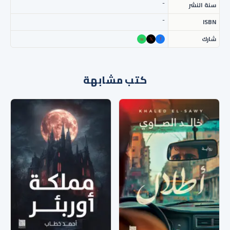
-
سنة النشر
-
ISBN
شارك
w
𝕏
f
كتب مشابهة