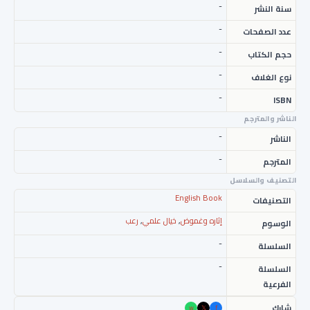
-
سنة النشر
-
عدد الصفحات
-
حجم الكتاب
-
نوع الغلاف
-
ISBN
الناشر والمترجم
-
الناشر
-
المترجم
التصنيف والسلاسل
English Book
التصنيفات
إثاره وغموض
,
خيال علمي
,
رعب
الوسوم
-
السلسلة
-
السلسلة
الفرعية
شارك
w
𝕏
f