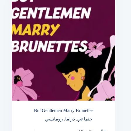
But Gentlemen Marry Brunettes
رومانسي
,
دراما
,
اجتماعي