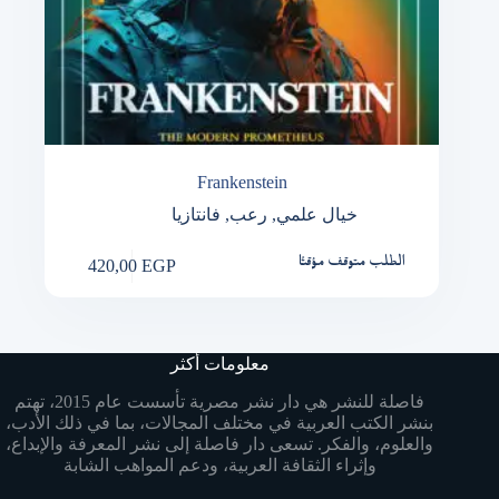
Frankenstein
فانتازيا
,
رعب
,
خيال علمي
420,00
EGP
الطلب متوقف مؤقتًا
معلومات أكثر
فاصلة للنشر هي دار نشر مصرية تأسست عام 2015، تهتم
بنشر الكتب العربية في مختلف المجالات، بما في ذلك الأدب،
والعلوم، والفكر. تسعى دار فاصلة إلى نشر المعرفة والإبداع،
وإثراء الثقافة العربية، ودعم المواهب الشابة