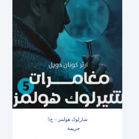
شارلوك هولمز – ج5
جريمة