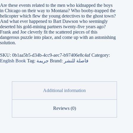
Are these events related to the men who kidnapped the boys
in Chicago on their way to Montana? Who booby-trapped the
helicopter which flew the young detectives to the ghost town?
And what ever happened to Bart Dawson who seemingly
deserted his gold-mining partners twenty-five years ago?
Frank and Joe cleverly fit the scattered pieces of this
dangerous puzzle into place, and come up with an astonishing
solution.
SKU:
0b1aa5b5-d34b-4cc9-aec7-b97406e8c4af
Category:
English Book
Tag:
جريمة
Brand:
فاصلة للنشر
Additional information
Reviews (0)