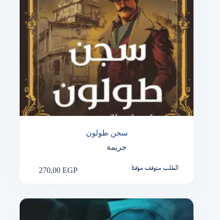
سجن طولون
جريمة
270,00
EGP
الطلب متوقف مؤقتًا