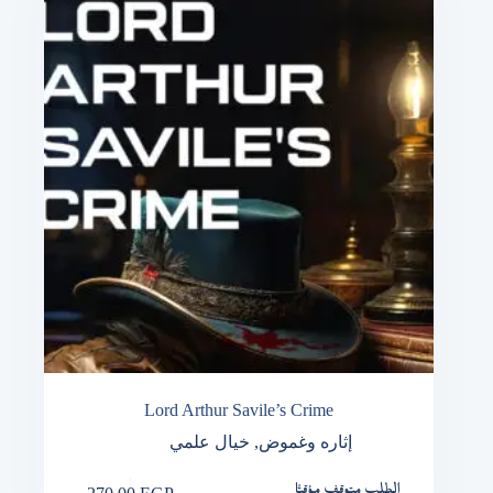
Lord Arthur Savile’s Crime
خيال علمي
,
إثاره وغموض