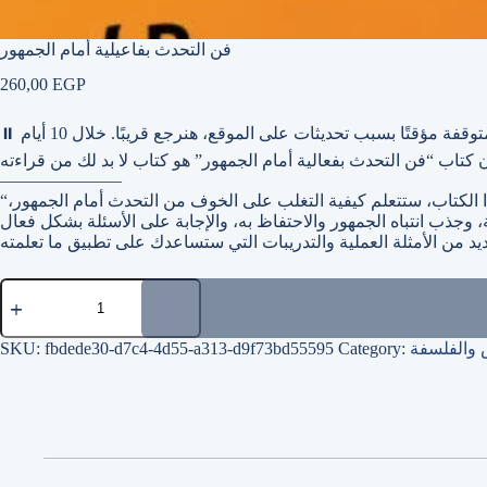
فن التحدث بفاعيلية أمام الجمهور
260,00
EGP
وقفة مؤقتًا بسبب تحديثات على الموقع، هنرجع قريبًا. خلال 10 أيام
⏸
———————
“كتاب “فن التحدث بفعالية أمام الجمهور” هو دليل شامل لتعليمك كيفية التحدث أمام الجمهور بثقة وتأثير. من خلال هذا الكتاب، ستتعلم كيفية التغلب على الخوف من التحدث أمام الجمهور،
فن
التحدث
بفاعيلية
أمام
 والفلسفة
Category:
fbdede30-d7c4-4d55-a313-d9f73bd55595
SKU:
الجمهور
quantity