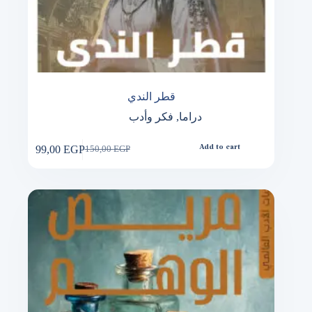
قطر الندي
دراما
,
فكر وأدب
99,00
EGP
Add to cart
150,00
EGP
Original
Current
price
price
was:
is:
150,00 EGP.
99,00 EGP.