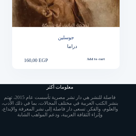
جوسلين
دراما
160,00
EGP
Add to cart
معلومات أكثر
فاصلة للنشر هي دار نشر مصرية تأسست عام 2015، تهتم
بنشر الكتب العربية في مختلف المجالات، بما في ذلك الأدب،
والعلوم، والفكر. تسعى دار فاصلة إلى نشر المعرفة والإبداع،
وإثراء الثقافة العربية، ودعم المواهب الشابة