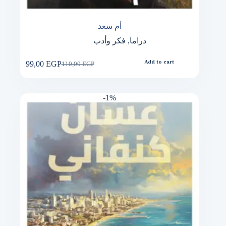
أم سعد
دراما
,
فكر وأدب
99,00
EGP
Add to cart
110,00
EGP
Original
Current
price
price
was:
is:
110,00 EGP.
99,00 EGP.
-1%