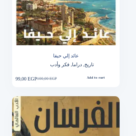
عائد إلي حيفا
تاريخ
,
دراما
,
فكر وأدب
99,00
EGP
Add to cart
100,00
EGP
Original
Current
price
price
was:
is:
100,00 EGP.
99,00 EGP.