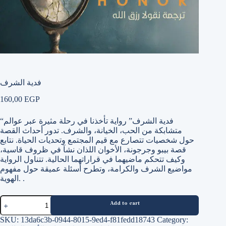
فدية الشرف
160,00
EGP
“فدية الشرف” رواية تأخذنا في رحلة مثيرة عبر عوالم
متشابكة من الحب، الخيانة، والشرف. تدور أحداث القصة
حول شخصيات تتصارع مع قيم المجتمع وتحديات الحياة. نتابع
قصة بيبو وجرجونة، الأخوان اللذان نشآ في ظروف قاسية،
وكيف تتحكم ماضيهما في قراراتهما الحالية. تتناول الرواية
مواضيع الشرف والكرامة، وتطرح أسئلة عميقة حول مفهوم
الهوية. .
فدية
Add to cart
الشرف
quantity
SKU:
13da6c3b-0944-8015-9ed4-f81fedd18743
Category: