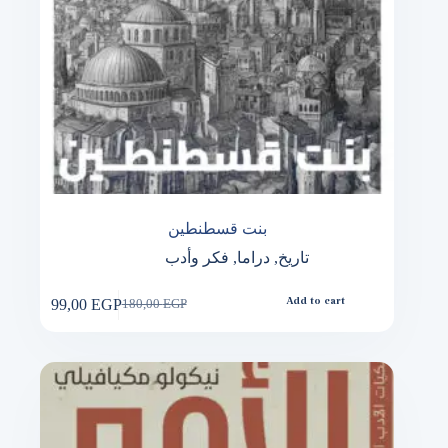
بنت قسطنطين
تاريخ
,
دراما
,
فكر وأدب
99,00
EGP
Add to cart
180,00
EGP
Original
Current
price
price
was:
is:
180,00 EGP.
99,00 EGP.