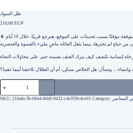
ظل السواد
210,00
EGP
وقفة مؤقتًا بسبب تحديثات على الموقع، هنرجع قريبًا. خلال 10 أيام
⏸
وانتماء… وتسأل: هل الخلاص ممكن، أم أن الظلال تلاحقنا أينما ذهبنا؟
ظل
السواد
quantity
بي المعاصر
Category:
216a6c3b-0944-80df-9432-c4c059c4ce65
SKU: