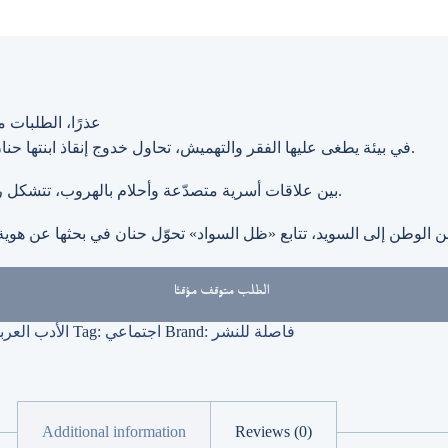
عذرًا، الطلبات مت
في بيئة يطغى عليها الفقر والتهميش، تحاول خدوج إنقاذ ابنتها حنان من حياةٍ لم تخترها، بينما يثقل العائلة ماضٍ مليء بالقسوة والعنصرية.
بين علاقات أسرية متصدّعة وأحلام بالهروب، تتشكل رحلة إنسانية تكشف كيف يترك العنف بصمته حتى على محاولات النجاة.
 الوطن إلى السويد، تتابع «ظل السواد» تحوّل حنان في بحثها عن هوية 
الطلب متوقف مؤقتًا
فاصلة للنشر
Brand:
اجتماعي
Tag:
الأدب العر
Additional information
Reviews (0)