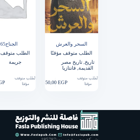
السحر والعرش
الجناح65
الطلب متوقف مؤقتًا
الطلب متوقف م
تاريخ
,
تاريخ مصر
جريمة
القديمة
,
فانتازيا
الطلب متوقف
الطلب متوقف
GP
350,00
EGP
مؤقتًا
مؤقتًا
شركة مصرية س.ت:185787