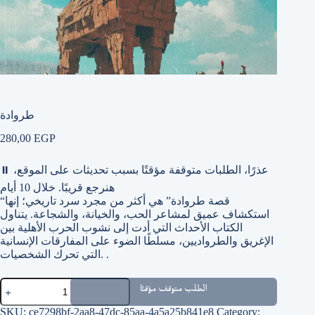
طروادة
280,00
EGP
عذرًا، الطلبات متوقفة مؤقتًا بسبب تحديثات على الموقع،
⏸
هنرجع قريبًا. خلال 10 أيام
“قصة طروادة” هي أكثر من مجرد سرد تاريخي؛ إنها
استكشاف عميق لمشاعر الحب، والخيانة، والشجاعة. يتناول
الكتاب الأحداث التي أدت إلى نشوب الحرب الأهلية بين
الإغريق والطرواديين، مسلطًا الضوء على المفارقات الإنسانية
التي تحرك الشخصيات. .
طروادة
الطلب متوقف مؤقتًا
quantity
SKU:
ce7298bf-2aa8-47dc-85aa-4a5a25b841e8
Category: