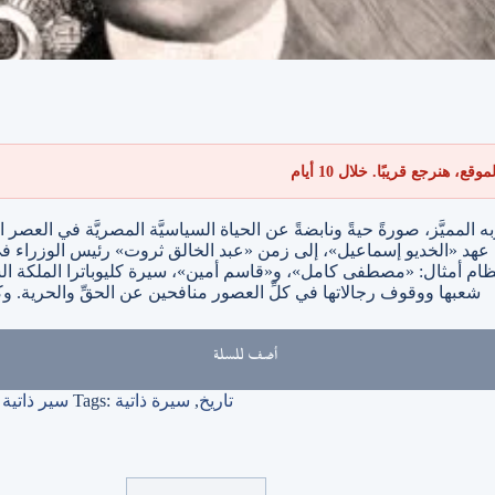
 هنرجع قريبًا. خلال 10 أيام
المميَّز، صورةً حيةً ونابضةً عن الحياة السياسيَّة المصريَّة في العصر 
 عهد «الخديو إسماعيل»، إلى زمن «عبد الخالق ثروت» رئيس الوزراء في
لعظام أمثال: «مصطفى كامل»، و«قاسم أمين»، سيرة كليوباترا الملكة الشه
شعبها ووقوف رجالاتها في كلِّ العصور منافحين عن الحقِّ والحرية. وكم
أضف للسلة
تاريخ
,
سيرة ذاتية
Tags:
سير ذاتي