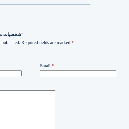
Be the first to review “شخصيات مصرية”
 published.
Required fields are marked
*
Email
*