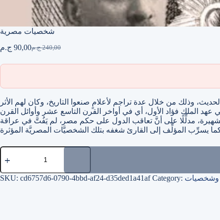
شخصيات مصرية
90,00
ج.م
240,00
ج.م
Original
Current
price
price
was:
is:
240,00 ج.م.
90,00 ج.م.
الحديث، وذلك من خلال عدة تراجم لأعلامٍ صنعوا التاريخ، وكان لهم الأثر
 عهد الملك فؤاد الأول، أي في أواخر القرن التاسع عشر وأوائل القرن
يرة، مدلِّلًا على أنَّ تعاقب الدول على حكم مصر، لم يَفُتَّ في عراقة
ا يسرِّب المؤلِّف إلى القارئ شغفه بتلك الشخصيَّات المصريَّة المؤثرة
شخصيات
مصرية
quantity
ة وشخصيات
Category:
cd6757d6-0790-4bbd-af24-d35ded1a41af
SKU: