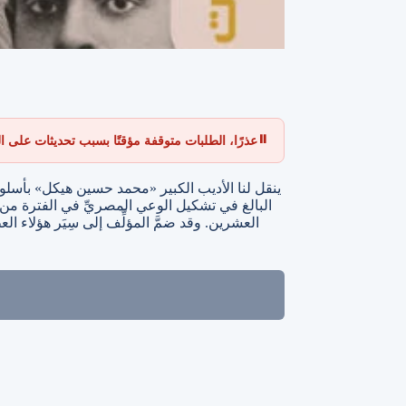
⏸
عذرًا، الطلبات متوقفة مؤقتًا بسبب تحديثات على الموقع،
ينقل لنا الأديب الكبير «محمد حسين هيكل» بأسلوبه 
البالغ في تشكيل الوعي المصريِّ في الفترة من
العشرين. وقد ضمَّ المؤلِّف إلى سِيَر هؤلاء ا