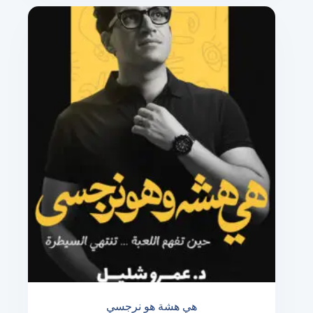
هي هشة هو نرجسي