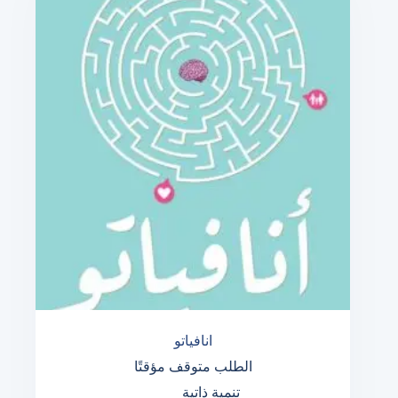
انافياتو
الطلب متوقف مؤقتًا
تنمية ذاتية