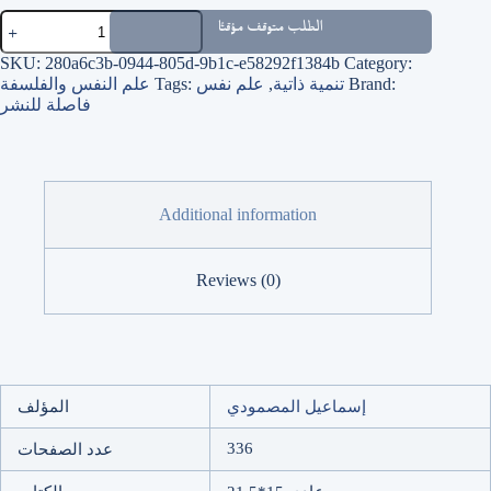
سبل
الطلب متوقف مؤقتًا
التجارة
مع
SKU:
280a6c3b-0944-805d-9b1c-e58292f1384b
Category:
الله
Brand:
تنمية ذاتية
,
علم نفس
Tags:
علم النفس والفلسفة
quantity
فاصلة للنشر
Additional information
Reviews (0)
إسماعيل المصمودي
المؤلف
336
عدد الصفحات