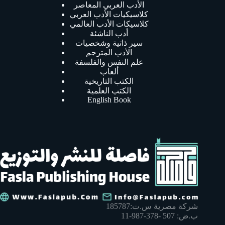
الأدب العربي المعاصر
كلاسيكيات الأدب العربي
كلاسيكات الأدب العالمي
أدب الناشئة
سير ذاتية وشخصيات
الأدب المترجم
علم النفس والفلسفة
ألعاب
الكتب التاريخية
الكتب العلمية
English Book
شركة مصرية س.ت:185787
ب.ض: 507 -378-987-11