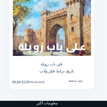
على باب زويلة
تاريخ
,
دراما
,
فكر وأدب
99,00
EGP
Add to cart
300,00
EGP
Original
Current
price
price
was:
is:
300,00 EGP.
99,00 EGP.
معلومات أكثر