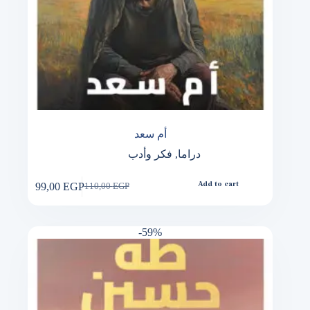
أم سعد
دراما
,
فكر وأدب
99,00
EGP
Add to cart
110,00
EGP
Original
Current
price
price
was:
is:
110,00 EGP.
99,00 EGP.
-59%