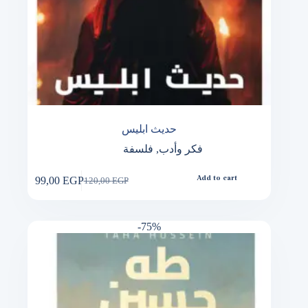
حديث ابليس
فكر وأدب
,
فلسفة
99,00
EGP
Add to cart
120,00
EGP
Original
Current
price
price
was:
is:
120,00 EGP.
99,00 EGP.
-75%