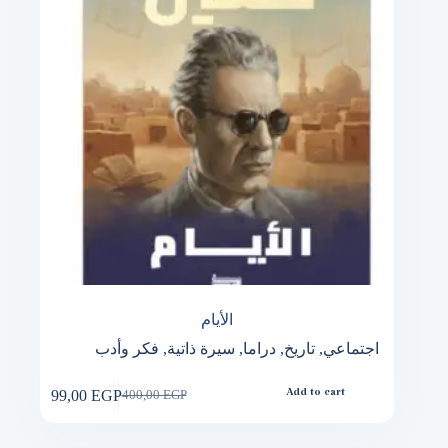
الأيام
اجتماعي
,
تاريخ
,
دراما
,
سيرة ذاتية
,
فكر وأدب
99,00
EGP
Add to cart
400,00
EGP
Original
Current
price
price
was:
is: