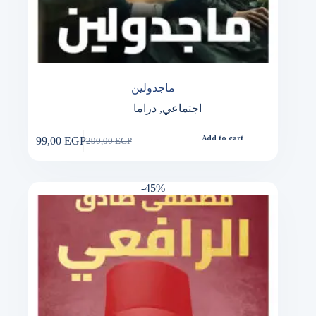
ماجدولين
اجتماعي
,
دراما
99,00
EGP
Add to cart
290,00
EGP
Original
Current
price
price
was:
is:
290,00 EGP.
99,00 EGP.
-45%