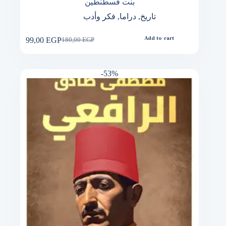
بنت قسطنطين
تاريخ
,
دراما
,
فكر وأدب
99,00
EGP
Add to cart
180,00
EGP
Original
Current
price
price
was:
is:
180,00 EGP.
99,00 EGP.
-53%