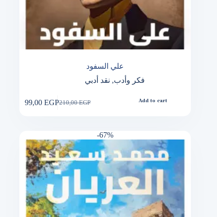
علي السفود
فكر وأدب
,
نقد أدبي
99,00
EGP
Add to cart
210,00
EGP
Original
Current
price
price
was:
is:
210,00 EGP.
99,00 EGP.
-67%