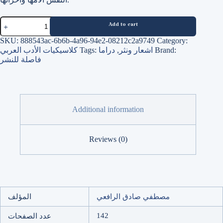
حديث
Add to cart
القمر
quantity
SKU:
888543ac-6b6b-4a96-94e2-08212c2a9749
Category:
Brand:
اشعار ونثر
,
دراما
Tags:
كلاسيكيات الأدب العربي
فاصلة للنشر
Additional information
Reviews (0)
مصطفي صادق الرافعي
المؤلف
142
عدد الصفحات