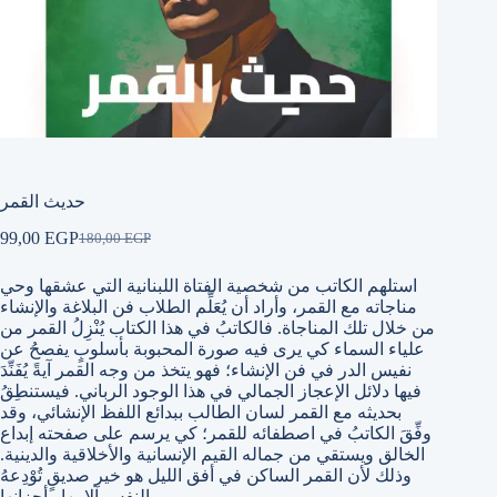
حديث القمر
99,00
EGP
180,00
EGP
Original
Current
price
price
استلهم الكاتب من شخصية الفتاة اللبنانية التي عشقها وحي
was:
is:
180,00 EGP.
99,00 EGP.
مناجاته مع القمر، وأراد أن يُعَلِّم الطلاب فن البلاغة والإنشاء
من خلال تلك المناجاة. فالكاتبُ في هذا الكتاب يُنْزِلُ القمر من
علياء السماء كي يرى فيه صورة المحبوبة بأسلوبٍ يفصحُ عن
نفيس الدر في فن الإنشاء؛ فهو يتخذ من وجه القمر آيةً يُفَنِّدَ
فيها دلائل الإعجاز الجمالي في هذا الوجود الرباني. فيستنطِقُ
بحديثه مع القمر لسان الطالب ببدائع اللفظ الإنشائي، وقد
وفِّقَ الكاتبُ في اصطفائه للقمر؛ كي يرسم على صفحته إبداع
الخالق ويستقي من جماله القيم الإنسانية والأخلاقية والدينية.
وذلك لأن القمر الساكن في أفق الليل هو خير صديقٍ تُوْدِعهُ
النفس آلامها وأحزانها.