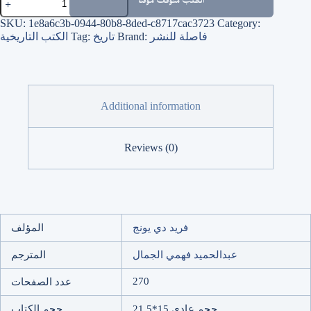
الطلب متوقف مؤقتًا
الطرق
الصوفية
SKU:
1e8a6c3b-0944-80b8-8ded-c8717cac3723
Category:
في
فاصلة للنشر
Brand:
تاريخ
Tag:
الكتب التاريخية
مصر
في
القرن
التاسع
عشر
Additional information
quantity
Reviews (0)
فريد دي يونج
المؤلف
عبدالحميد فهمي الجمال
المترجم
270
عدد الصفحات
حجم عادي 15*21.5
حجم الكتاب