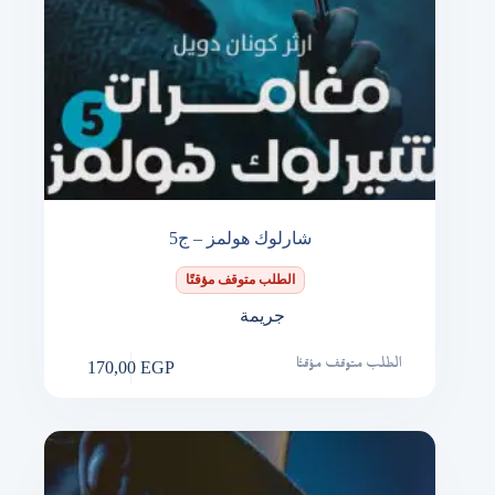
شارلوك هولمز – ج5
الطلب متوقف مؤقتًا
جريمة
170,00
EGP
الطلب متوقف مؤقتًا