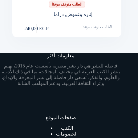
الطلب متوقف مؤقتًا
إثاره وغموض
,
دراما
240,00
EGP
الطلب متوقف مؤقتًا
معلومات أكثر
فاصلة للنشر هي دار نشر مصرية تأسست عام 2015، تهتم
بنشر الكتب العربية في مختلف المجالات، بما في ذلك الأدب،
والعلوم، والفكر. تسعى دار فاصلة إلى نشر المعرفة والإبداع،
وإثراء الثقافة العربية، ودعم المواهب الشابة
صفحات الموقع
الكتب
الخصومات