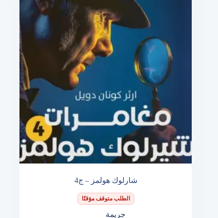
شارلوك هولمز – ج4
الطلب متوقف مؤقتًا
جريمة