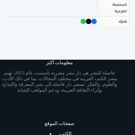
-
السلسلة
الفرعية
شارك
w
𝕏
f
معلومات أكثر
فاصلة للنشر هي دار نشر مصرية تأسست عام 2015، تهتم
بنشر الكتب العربية في مختلف المجالات، بما في ذلك الأدب،
والعلوم، والفكر. تسعى دار فاصلة إلى نشر المعرفة والإبداع،
وإثراء الثقافة العربية، ودعم المواهب الشابة
صفحات الموقع
الكتب