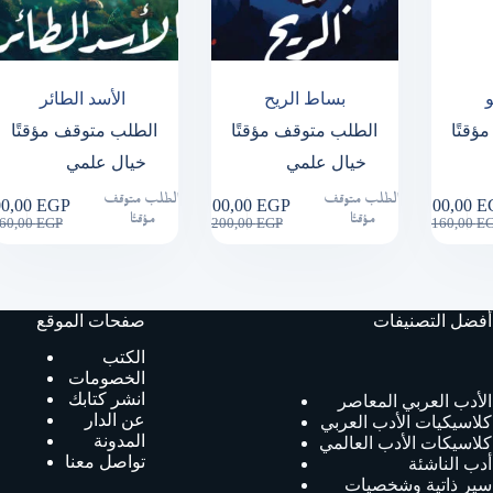
بساط الريح
الأسد الطائر
ؤقتًا
الطلب متوقف مؤقتًا
الطلب متوقف مؤقتًا
خيال علمي
خيال علمي
الطلب متوقف
الطلب متوقف
00,00
EGP
100,00
EGP
100,00
E
Original
Current
Original
Current
Ori
Cur
مؤقتًا
مؤقتًا
60,00
EGP
200,00
EGP
160,00
E
price
price
price
price
pric
pric
was:
is:
was:
is:
was
is:
160,00 EGP.
100,00 EGP.
200,00 EGP.
100,00 EGP.
160
100
أفضل التصنيفات
صفحات الموقع
الكتب
الخصومات
انشر كتابك
الأدب العربي المعاصر
عن الدار
كلاسيكيات الأدب العربي
المدونة
كلاسيكات الأدب العالمي
تواصل معنا
أدب الناشئة
سير ذاتية وشخصيات