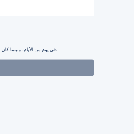
في يوم من الأيام، وبينما كان الأمير يتجول في الغابة، التقى بساحر غامض. قبل أن يدرك ما يحدث، وجد نفسه محولاً إلى مخلوق غريب، لا يعرف كيف يعود إلى شكله الأصلي.