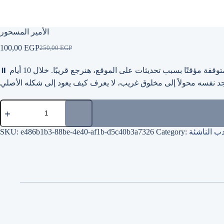
الأمير المسحور
100,00
EGP
250,00
EGP
Original
Current
price
price
was:
is:
وقفة مؤقتًا بسبب تحديثات على الموقع، هنرجع قريبًا. خلال 10 أيام
⏸
250,00 EGP.
100,00 EGP.
الأمير
المسحور
quantity
دب الناشئة
Category:
e486b1b3-88be-4e40-af1b-d5c40b3a7326
SKU: