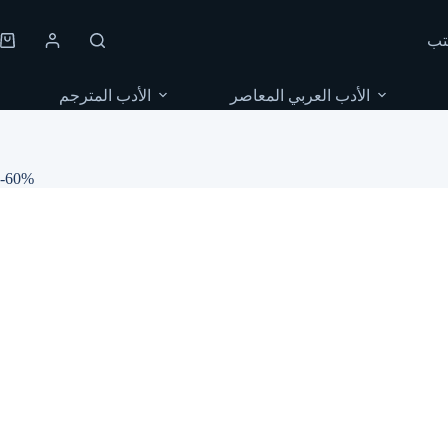
Skip
to
تب
content
Shopping
cart
الأدب العربي المعاصر
الأدب المترجم
-60%