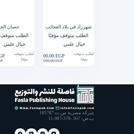
شهرزاد في بلاد العجائب
حصان الجو
الطلب متوقف مؤقتًا
الطلب متوقف م
خيال علمي
خيال علمي
الطلب متوقف
الطلب متوقف
GP
100,00
EGP
ginal
rent
Original
Current
مؤقتًا
مؤقتًا
GP
180,00
EGP
e
e
price
price
:
was:
is:
,00 EGP.
,00 EGP.
180,00 EGP.
100,00 EGP.
شركة مصرية س.ت:185787
ب.ض: 507 -378-987-11