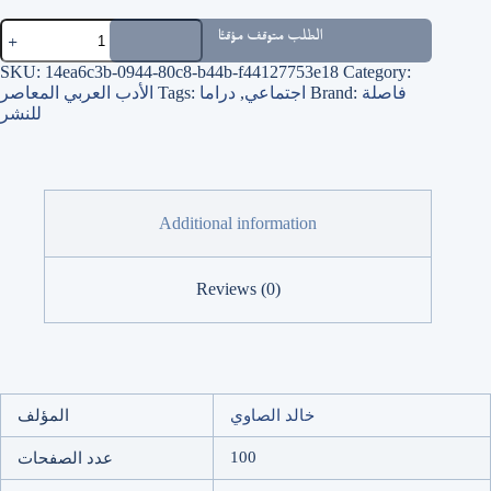
أطلال
الطلب متوقف مؤقتًا
quantity
SKU:
14ea6c3b-0944-80c8-b44b-f44127753e18
Category:
فاصلة
Brand:
اجتماعي
,
دراما
Tags:
الأدب العربي المعاصر
للنشر
Additional information
Reviews (0)
خالد الصاوي
المؤلف
100
عدد الصفحات