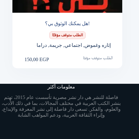
هل يمكنك الوثوق بي؟!
الطلب متوقف مؤقتًا
إثاره وغموض
,
اجتماعي
,
جريمة
,
دراما
150,00
EGP
الطلب متوقف مؤقتًا
معلومات أكثر
فاصلة للنشر هي دار نشر مصرية تأسست عام 2015، تهتم
بنشر الكتب العربية في مختلف المجالات، بما في ذلك الأدب،
والعلوم، والفكر. تسعى دار فاصلة إلى نشر المعرفة والإبداع،
وإثراء الثقافة العربية، ودعم المواهب الشابة