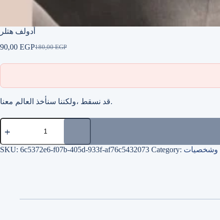
أدولف هتلر
90,00
EGP
180,00
EGP
Original
Current
price
price
was:
is:
180,00 EGP.
90,00 EGP.
قد نسقط ،ولكننا سنأخذ العالم معنا.
أدولف
هتلر
quantity
ة وشخصيات
Category:
6c5372e6-f07b-405d-933f-af76c5432073
SKU: