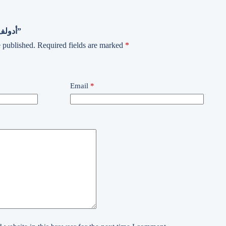
Be the first to review “أدولف هتلر”
 published.
Required fields are marked
*
Email
*