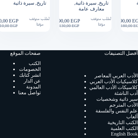
تاريخ
,
سيرة ذاتية
,
تاريخ
,
سيرة ذاتية
معارف عامة
الطلب متوقف
الطلب متوقف
0,00
EGP
90,00
EGP
90,00
E
Original
Current
Original
Current
Ori
Cur
مؤقتًا
مؤقتًا
10,00
EGP
130,00
EGP
180,00
E
price
price
price
price
pric
pric
was:
is:
was:
is:
was
is:
310,00 EGP.
90,00 EGP.
130,00 EGP.
90,00 EGP.
180
90,
أفضل التصنيفات
صفحات الموقع
الكتب
الخصومات
انشر كتابك
الأدب العربي المعاصر
عن الدار
كلاسيكيات الأدب العربي
المدونة
كلاسيكات الأدب العالمي
تواصل معنا
أدب الناشئة
سير ذاتية وشخصيات
الأدب المترجم
علم النفس والفلسفة
ألعاب
الكتب التاريخية
الكتب العلمية
English Book