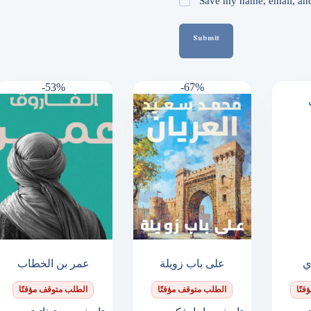
Save my name, email, and 
Submit
-53%
-67%
ي
على باب زويلة
عمر بن الخطاب
تًا
الطلب متوقف مؤقتًا
الطلب متوقف مؤقتًا