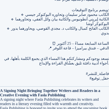
ويضم برنامج التوقيعات:
🔹 الكاتب محمود صابر سليمان وتحاوره البوكتوكر جيسي
🔹 الكاتبة إيريني أنطونيوس والكاتبة بيان وائل الفقي، وتحاورهما
البوكتوكر أوشا
🔹 الكاتب الفاتح كمبال والكاتب د. مجدي القوصي، ويحاورهما بدور
بدوي
⏰ الساعة السابعة مساءً – 25 أكتوبر
📍 الدقي – فندق بيراميزا – قاعة اللوفر
نسعد بوجودكم ومشاركتكم هذا المساء الذي يجمع الكلمة بأهلها، في
أجواء أدبية دافئة تليق بعشّاق القراءة والإبداع.
#فاصلة_للنشر
#حفل_توقيع
A Signing Night Bringing Together Writers and Readers in a
Creative Evening with Fasla Publishing
A signing night where Fasla Publishing celebrates its writers and
readers in a literary evening filled with warmth and creativity.
Fasla Publishing is honored to invite you to attend the upcoming book