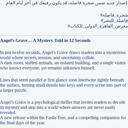
إصدار جديد ضمن شجرة فاصلة، قد يكون رفيقك في آخر أيام العام.
#شجرة_فاصلة
#فاصلة_للنشر
#معرض_القاهرة_الدولي_للكتاب
Angel’s Grave… A Mystery Told in 12 Seconds
In just twelve seconds, Angel’s Grave draws readers into a mysterious
world where secrets, tension, and uncertainty collide.
A dark room, stuffed animals, an isolated building, and a single visitor
who knows everyone, yet remains unknown himself.
Lines that seem parallel at first glance soon intertwine tightly beneath
the surface, turning small details into keys and every scene into part of
a larger puzzle.
Angel’s Grave is a psychological thriller that invites readers to decode
its mystery and step into a world where answers are never easily
revealed.
A new release within the Fasila Tree, and a compelling companion for
the final days of the year.