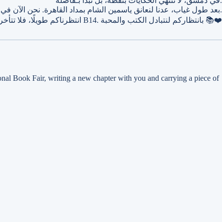
في دمشق، لا تنتهي الحكايات بنقطة، بل تبدأ بـفاصلة.
بعد طول غياب، عدنا لنعانق ياسمين الشام بمداد القاهرة. نحن الآن في قلب معرض دمشق الدولي للكتاب، نكتب معكم فصلًا جديدًا، ونحمل في كل كتاب قطعة من روح النيل لنُهديها لنهر بردى.
انتظرناكم طويلًا، فلا تتأخروا عنا. 📍 تجدونا في قاعة 2، جناح B14. بانتظاركم لنتبادل الكتب والمحبة 📚❤️
onal Book Fair, writing a new chapter with you and carrying a piece of