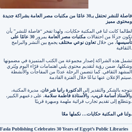
فاصلة للنشر تحتفل بـ30 عامًا من مكتبات مصر العامة بشراكة جديدة
ومحتوى مميز
لطالما كانت لنا في المكتبة حكايات، ولهذا تفخر “فاصلة للنشر” بأن
تكون جزءًا من احتفالات
مكتبات مصر العامة
بمرور
30 عامًا على
تأسيسها
، من خلال
تعاون نوعي مختلف
يجمع بين النشر والبرامج
الثقافية.
تشمل هذه الشراكة إصدار مجموعة من الكتب المتميزة في مضمونها
وشكلها، ضمن رؤية لتقديم محتوى يلبي اهتمامات قرّاء اليوم ويُثري
المشهد الثقافي. كما تتضمن الرحلة عددًا من المفاجآت والأنشطة
سيتم الإعلان عنها تباعًا خلال الفترة القادمة.
نتوجه بالشكر والتقدير إلى
الدكتورة رانيا شرعان
، مديرة المكتبة،
و
الأستاذ أسامة غريب
، و
الأستاذة فاطمة سلامة
، على دعمهم الكبير،
ونتطلع إلى تقديم تجارب قرائية ملهمة ومبهرة قريبًا.
ولنا في المكتبة حكايات… نكملها معًا.
Fasla Publishing Celebrates 30 Years of Egypt’s Public Libraries