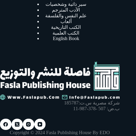
سير ذاتية وشخصيات
الأدب المترجم
علم النفس والفلسفة
ألعاب
الكتب التاريخية
الكتب العلمية
English Book
شركة مصرية س.ت:185787
ب.ض: 507 -378-987-11
Copyright © 2024 Fasla Publishing House By EDO