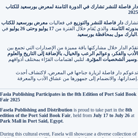
دار فاصلة للنشر تشارك في الدورة الثامنة لمعرض بورسعيد للكتاب
2025
تشارك
دار فاصلة للنشر والتوزيع
في فعاليات
معرض بورسعيد للكتاب
بدورته الثامنة
، والذي يُقام خلال الفترة من
17 يوليو وحتى 26 يوليو
في
.
البارك مول بمحافظة بورسعيد
تقدّم الدار خلال مشاركتها باقة مميزة من الإصدارات التي تجمع بين
الأدب والفكر، وعوالم الرعب والخيال، بالإضافة إلى التاريخ والعلوم
، لتلبي اهتمامات القرّاء بمختلف أذواقهم.
وسير الشخصيات المؤثرة
تدعوكم دار فاصلة لزيارة جناحها في المعرض، لاكتشاف أحدث
إصداراتها، والانضمام إلى جمهورها من عشاق الأدب والمعرفة.
Fasla Publishing Participates in the 8th Edition of Port Said Book
Fair 2025
Fasela Publishing and Distribution
is proud to take part in the
8th
edition of the Port Said Book Fair
, held from
July 17 to July 26
at
Park Mall in Port Said, Egypt
.
During this cultural event, Fasela will showcase a diverse collection of