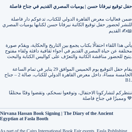
حفل توقيع نيرفانا حسن | يوميات المصري القديم في جناح فاصلة
ضمن فعاليات معرض القاهرة الدولي للكتاب، تدعوكم دار فاصلة
للنشر لحضور حفل توقيع الكاتبة نيرفانا حسن لكتابها يوميات المصري
القديم ✍️📖
يأتي هذا اللقاء احتفالًا بكتاب يجمع بين التاريخ والحكاية، ويقدّم صورة
مختلفة عن حياة المصري القديم في أجواء ثقافية دافئة ولقاء مفتوح
يتيح للحضور مناقشة الكاتبة والتعرّف على كواليس الكتابة والبحث.
يقام حفل التوقيع يوم الخميس الموافق 29 يناير في تمام الساعة
الخامسة مساءً، داخل معرض القاهرة الدولي للكتاب، صالة 2 – جناح
B1.
ننتظركم لتشاركونا الاحتفال، وتوقعوا نسخكم، وتقضوا وقتًا مختلفًا
ومميزًا في جناح فاصلة 💙
Nirvana Hassan Book Signing | The Diary of the Ancient
Egyptian at Fasla Booth
As part of the Cairo International Book Fair events, Fasla Publishing