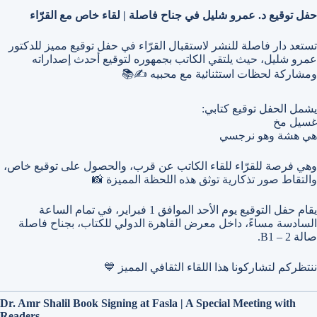
حفل توقيع د. عمرو شليل في جناح فاصلة | لقاء خاص مع القرّاء
تستعد دار فاصلة للنشر لاستقبال القرّاء في حفل توقيع مميز للدكتور
عمرو شليل، حيث يلتقي الكاتب بجمهوره لتوقيع أحدث إصداراته
ومشاركة لحظات استثنائية مع محبيه ✍️📚
يشمل الحفل توقيع كتابي:
غسيل مخ
هي هشة وهو نرجسي
وهي فرصة للقرّاء للقاء الكاتب عن قرب، والحصول على توقيع خاص،
والتقاط صور تذكارية توثق هذه اللحظة المميزة 📸
يقام حفل التوقيع يوم الأحد الموافق 1 فبراير، في تمام الساعة
السادسة مساءً، داخل معرض القاهرة الدولي للكتاب، بجناح فاصلة
صالة 2 – B1.
ننتظركم لتشاركونا هذا اللقاء الثقافي المميز 💙
Dr. Amr Shalil Book Signing at Fasla | A Special Meeting with
Readers