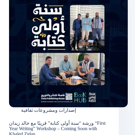
إصدارات ومشروعات ثقافية
ورشة “سنة أولى كتابة” قريبًا مع خالد زيدان “First
Year Writing” Workshop – Coming Soon with
Khaled Zidan