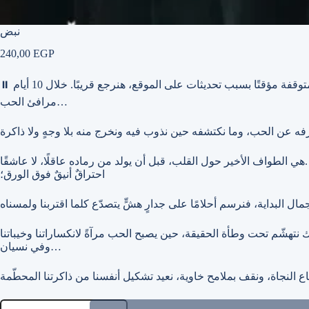
نبض
240,00
EGP
وقفة مؤقتًا بسبب تحديثات على الموقع، هنرجع قريبًا. خلال 10 أيام
⏸
مرافئ الحب…
هي الطواف الأخير حول القلب، قبل أن يولد من رماده عاقلًا، لا عاشقًا.
احتراقٌ أنيقٌ فوق الورق؛
وفي نسيان…
نبض