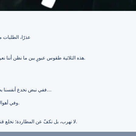
عذرًا، الطلبات مت
هذه الثلاثية طقوس عبورٍ بين ما نظن أننا نعرفه عن الحب، وما نكتشفه حين نذوب فيه ونخرج منه بلا وجهٍ ولا ذاكرة.
ففي نبض نخدع أنفسنا بجمال البداية، فنرسم أحلامًا على جدارٍ هشٍّ يتصدّع كلما اقتربنا ولمسناه…
وفي أهواك نتهشّم تحت وطأة الحقيقة، حين يصبح الحب مرآةً لانكساراتنا وخيباتنا.
لا نهرب، بل نكفّ عن المطاردة؛ نخلع قناع النجاة، ونقف بملامح خاوية، نعيد تشكيل أنفسنا من ذاكرتنا المحطّمة.