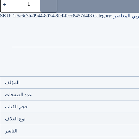
quantity
ربي المعاصر
Category:
1f5a6c3b-0944-8074-8fcf-fecc8457d4f8
SKU:
المؤلف
عدد الصفحات
حجم الكتاب
نوع الغلاف
الناشر