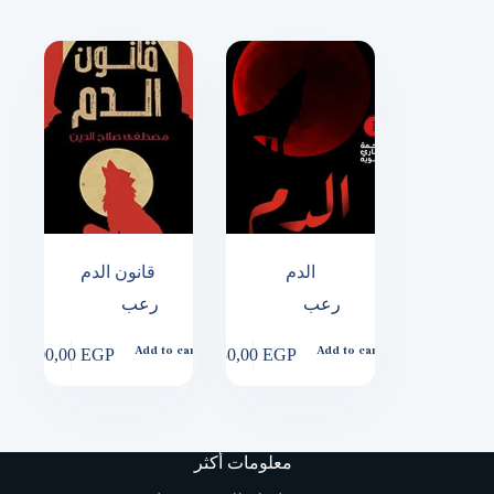
by
popularity
الدم
قانون الدم
رعب
رعب
100,00
EGP
230,00
EGP
Add to cart
Add to cart
معلومات أكثر