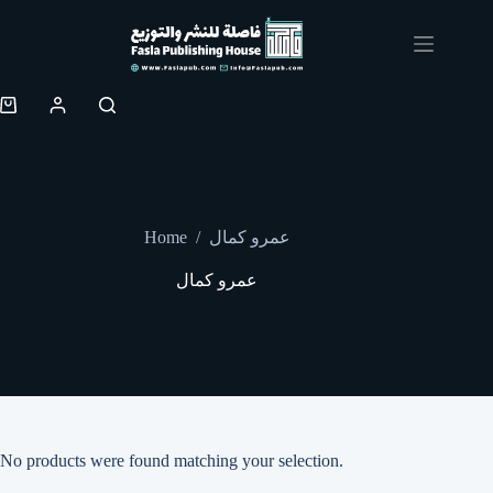
Skip
to
content
Shopping
cart
Home
/
عمرو كمال
عمرو كمال
No products were found matching your selection.