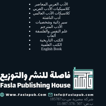
الأدب العربي المعاصر
كلاسيكيات الأدب العربي
كلاسيكات الأدب العالمي
أدب الناشئة
سير ذاتية وشخصيات
الأدب المترجم
علم النفس والفلسفة
ألعاب
الكتب التاريخية
الكتب العلمية
English Book
شركة مصرية س.ت:185787
ب.ض: 507 -378-987-11